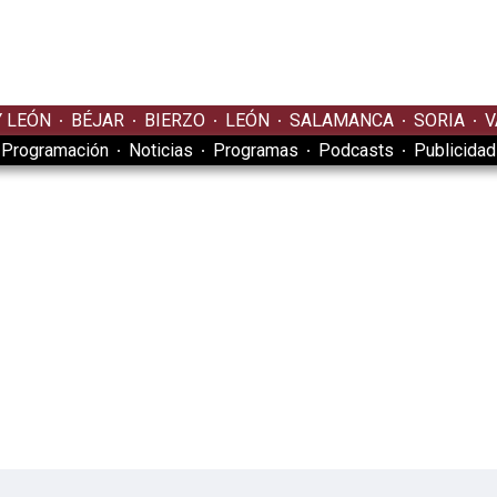
Y LEÓN
BÉJAR
BIERZO
LEÓN
SALAMANCA
SORIA
V
Programación
Noticias
Programas
Podcasts
Publicidad