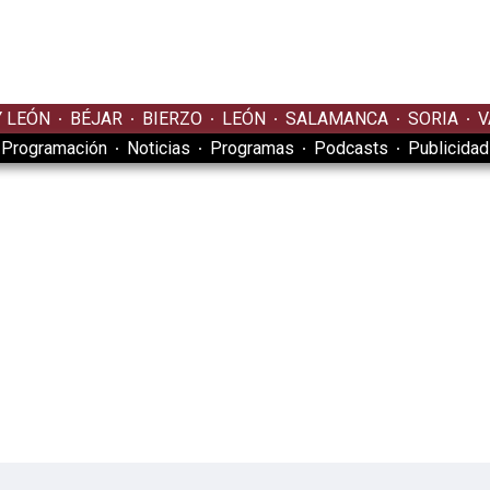
Y LEÓN
BÉJAR
BIERZO
LEÓN
SALAMANCA
SORIA
V
Programación
Noticias
Programas
Podcasts
Publicidad