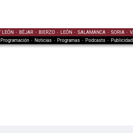
Y LEÓN
BÉJAR
BIERZO
LEÓN
SALAMANCA
SORIA
V
Programación
Noticias
Programas
Podcasts
Publicidad