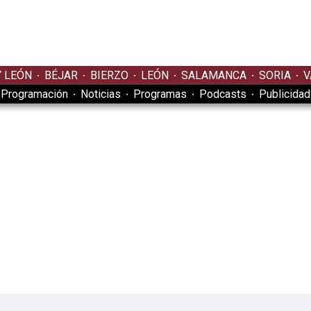
Y LEÓN
BÉJAR
BIERZO
LEÓN
SALAMANCA
SORIA
V
Programación
Noticias
Programas
Podcasts
Publicidad