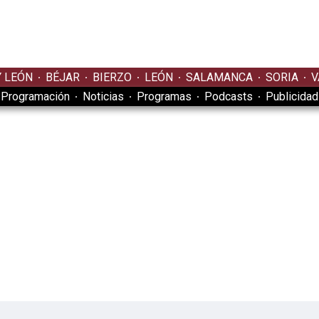
Y LEÓN
BÉJAR
BIERZO
LEÓN
SALAMANCA
SORIA
V
Programación
Noticias
Programas
Podcasts
Publicidad