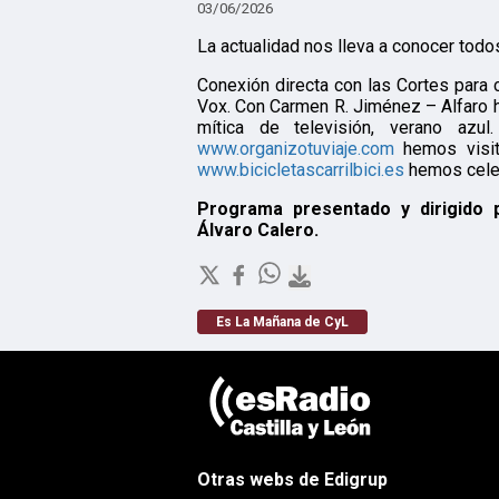
03/06/2026
La actualidad nos lleva a conocer todos
Conexión directa con las Cortes para 
Vox. Con Carmen R. Jiménez – Alfaro h
mítica de televisión, verano a
www.organizotuviaje.com
hemos visit
www.bicicletascarrilbici.es
hemos celeb
Programa presentado y dirigido 
Álvaro Calero.
Es La Mañana de CyL
Otras webs de Edigrup