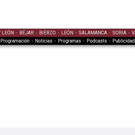
Y LEÓN
BÉJAR
BIERZO
LEÓN
SALAMANCA
SORIA
V
Programación
Noticias
Programas
Podcasts
Publicidad