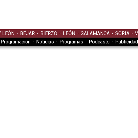
Y LEÓN
BÉJAR
BIERZO
LEÓN
SALAMANCA
SORIA
V
Programación
Noticias
Programas
Podcasts
Publicidad