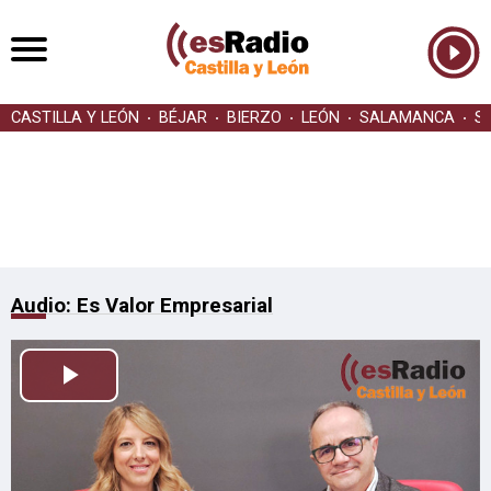
CASTILLA Y LEÓN
BÉJAR
BIERZO
LEÓN
SALAMANCA
S
Audio: Es Valor Empresarial
Reproducir