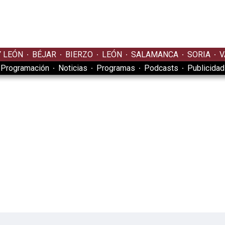
Y LEÓN
BÉJAR
BIERZO
LEÓN
SALAMANCA
SORIA
V
Programación
Noticias
Programas
Podcasts
Publicidad