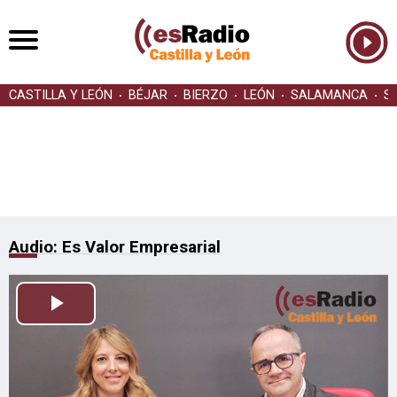
CASTILLA Y LEÓN
BÉJAR
BIERZO
LEÓN
SALAMANCA
S
Audio: Es Valor Empresarial
Reproducir