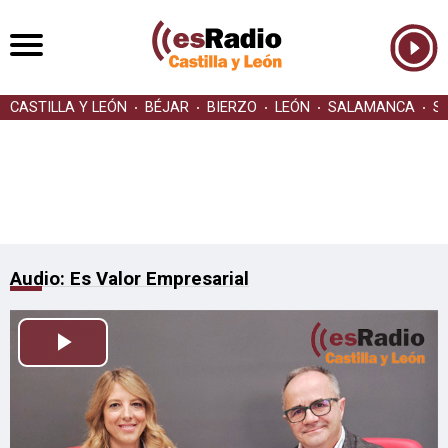
CASTILLA Y LEÓN
BÉJAR
BIERZO
LEÓN
SALAMANCA
S
Audio: Es Valor Empresarial
Reproducir