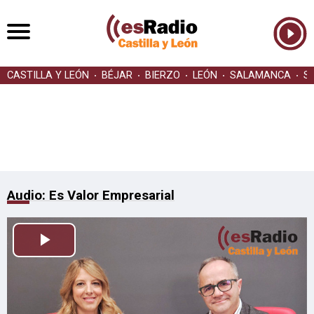
CASTILLA Y LEÓN
BÉJAR
BIERZO
LEÓN
SALAMANCA
S
Audio: Es Valor Empresarial
Reproducir