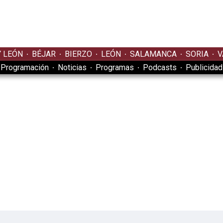
Y LEÓN
BÉJAR
BIERZO
LEÓN
SALAMANCA
SORIA
V
Programación
Noticias
Programas
Podcasts
Publicidad