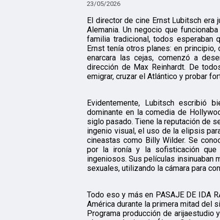
23/05/2026
El director de cine Ernst Lubitsch era j
Alemania. Un negocio que funcionaba
familia tradicional, todos esperaban 
Ernst tenía otros planes: en principio,
enarcara las cejas, comenzó a dese
dirección de Max Reinhardt. De todo
emigrar, cruzar el Atlántico y probar f
Evidentemente, Lubitsch escribió b
dominante en la comedia de Hollywood
siglo pasado. Tiene la reputación de se
ingenio visual, el uso de la elipsis par
cineastas como Billy Wilder. Se cono
por la ironía y la sofisticación 
ingeniosos. Sus películas insinuaban
sexuales, utilizando la cámara para con
Todo eso y más en PASAJE DE IDA RAD
América durante la primera mitad del s
Programa producción de arijaestudio y