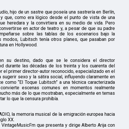
udío, hijo de un sastre que poseía una sastrería en Berlín,
 y que, como era lógico desde el punto de vista de una
que heredara y la convirtiera en su medio de vida. Pero
 convertirse en actor de teatro y, a pesar de que su padre
mpeñarse sobre las tablas de los escenarios bajo la
s modos, Lubitsch tenía otros planes, que pasaban por
ortuna en Hollywood.
ien su destino, dado que se le considera el director
 durante las décadas de los treinta y los cuarenta del
r el primer director-autor reconocido, especializado en el
a sugerir sexo y la sátira social, influyendo claramente en
ce como “El Toque Lubitsch” a una técnica caracterizada
que convierte escenas comunes en momentos realmente
 mucho más de lo que mostraban, especialmente en temas
tar lo que la censura prohibía.
IO, la memoria musical de la emigración europea hacia
iglo XX.
 VintageMusicFm que presenta y dirige Alberto Arija con