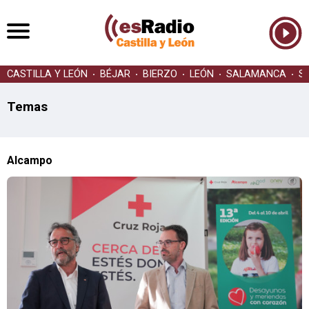
CASTILLA Y LEÓN
BÉJAR
BIERZO
LEÓN
SALAMANCA
S
Temas
Alcampo