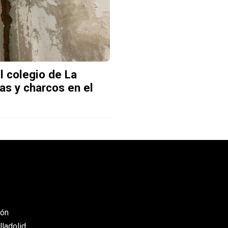
l colegio de La
as y charcos en el
eón
lladolid