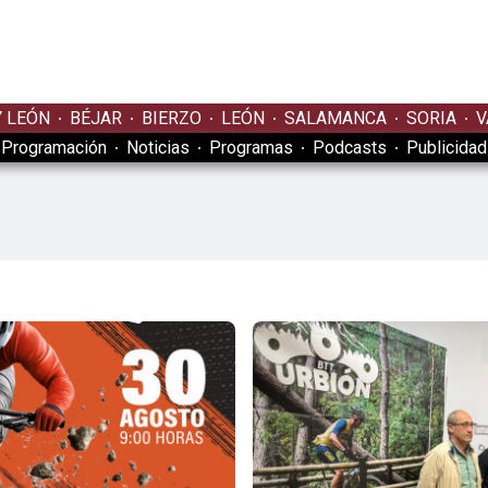
Y LEÓN
BÉJAR
BIERZO
LEÓN
SALAMANCA
SORIA
V
Programación
Noticias
Programas
Podcasts
Publicidad