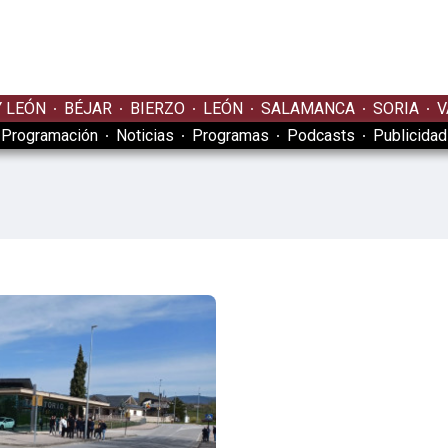
Y LEÓN
BÉJAR
BIERZO
LEÓN
SALAMANCA
SORIA
V
Programación
Noticias
Programas
Podcasts
Publicidad