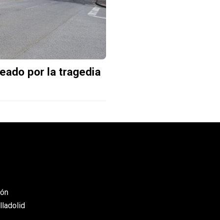
peado por la tragedia
eón
lladolid