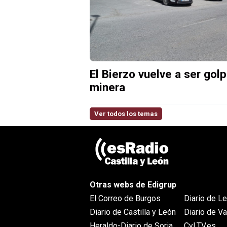
El Bierzo vuelve a ser gol
minera
Ver todos los temas
Otras webs de Edigrup
El Correo de Burgos
Diario de L
Diario de Castilla y León
Diario de Va
Heraldo-Diario de Soria
CyLTV.es