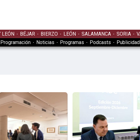
Y LEÓN
BÉJAR
BIERZO
LEÓN
SALAMANCA
SORIA
V
Programación
Noticias
Programas
Podcasts
Publicidad