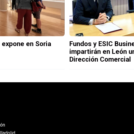
 expone en Soria
Fundos y ESIC Busin
impartirán en León u
Dirección Comercial
eón
lladolid