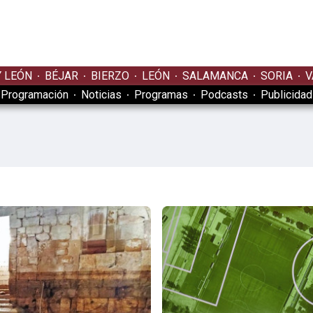
Y LEÓN
BÉJAR
BIERZO
LEÓN
SALAMANCA
SORIA
V
Programación
Noticias
Programas
Podcasts
Publicidad