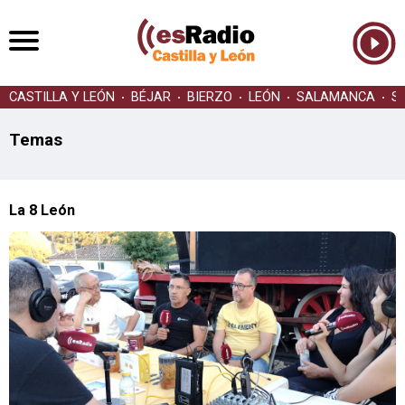
CASTILLA Y LEÓN
BÉJAR
BIERZO
LEÓN
SALAMANCA
S
Temas
La 8 León