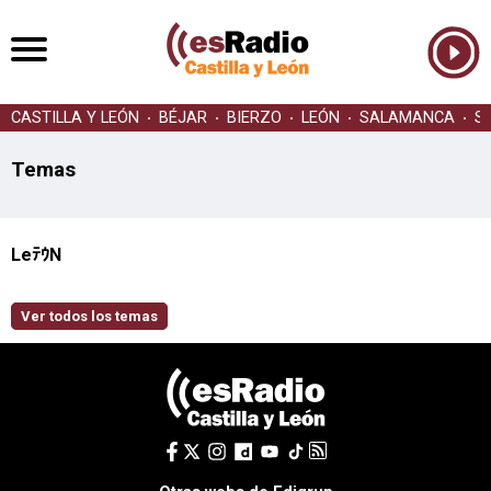
CASTILLA Y LEÓN
BÉJAR
BIERZO
LEÓN
SALAMANCA
S
Temas
LeﾃｳN
Ver todos los temas