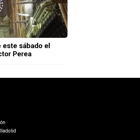
 este sábado el
ctor Perea
eón
lladolid