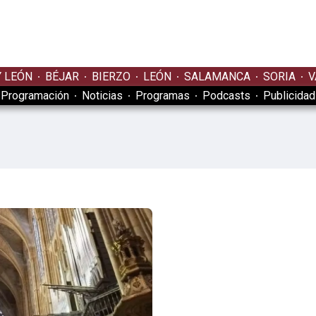
Y LEÓN
BÉJAR
BIERZO
LEÓN
SALAMANCA
SORIA
V
Programación
Noticias
Programas
Podcasts
Publicidad