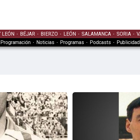
Y LEÓN
BÉJAR
BIERZO
LEÓN
SALAMANCA
SORIA
V
Programación
Noticias
Programas
Podcasts
Publicidad