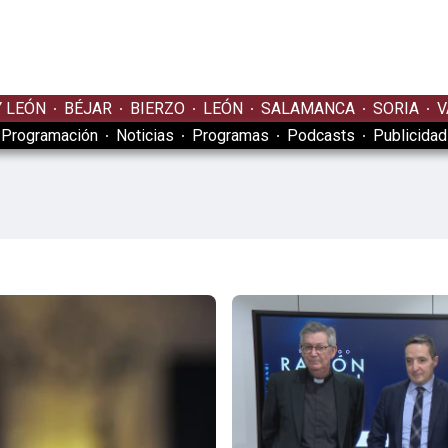
Y LEÓN
BÉJAR
BIERZO
LEÓN
SALAMANCA
SORIA
V
Programación
Noticias
Programas
Podcasts
Publicidad