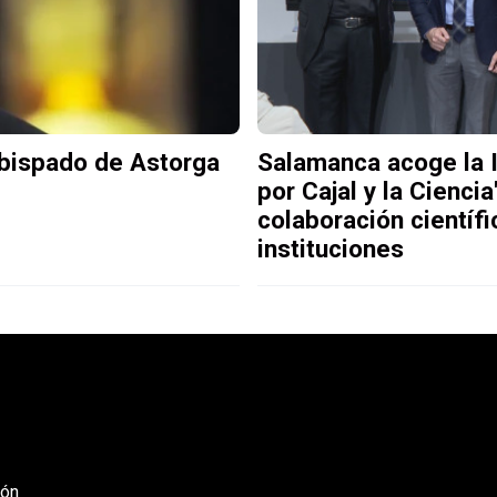
obispado de Astorga
Salamanca acoge la I
por Cajal y la Ciencia
colaboración científ
instituciones
eón