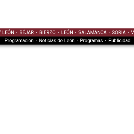
Y LEÓN
BÉJAR
BIERZO
LEÓN
SALAMANCA
SORIA
V
Programación
Noticias de León
Programas
Publicidad