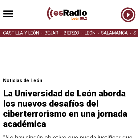
CASTILLA Y LEÓN
BÉJAR
BIERZO
LEÓN
SALAMANCA
S
Noticias de León
La Universidad de León aborda
los nuevos desafíos del
ciberterrorismo en una jornada
académica
“No hay ningún objetivo que pueda justificar que