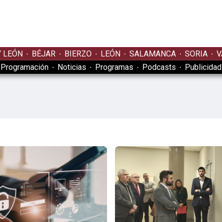
Y LEÓN
BÉJAR
BIERZO
LEÓN
SALAMANCA
SORIA
V
Programación
Noticias
Programas
Podcasts
Publicidad