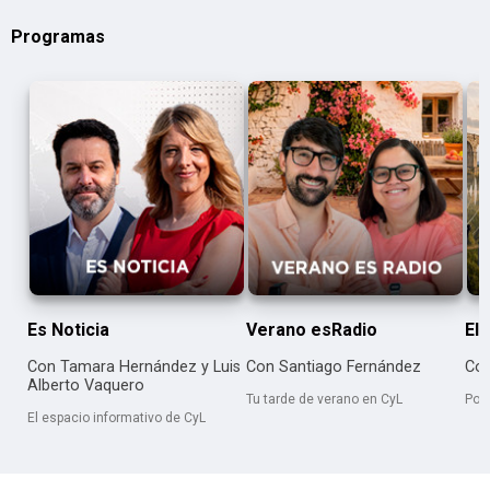
Programas
Es Noticia
Verano esRadio
El 
Con Tamara Hernández y Luis
Con Santiago Fernández
Con
Alberto Vaquero
Tu tarde de verano en CyL
Por
El espacio informativo de CyL