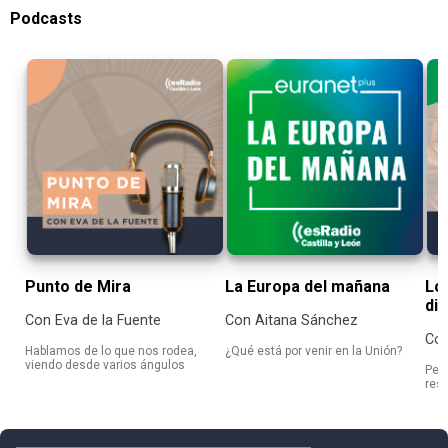
Podcasts
Punto de Mira
La Europa del mañana
Lo
di
Con Eva de la Fuente
Con Aitana Sánchez
Con
Hablamos de lo que nos rodea,
¿Qué está por venir en la Unión?
viendo desde varios ángulos
Peq
resu