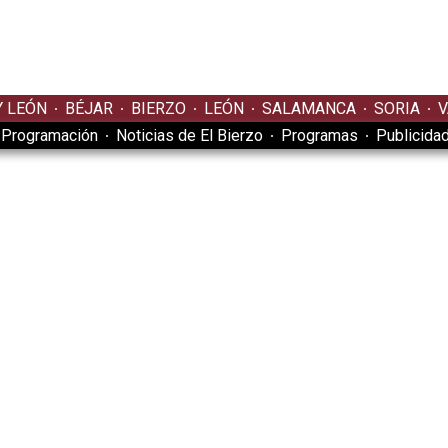
Y LEÓN
BÉJAR
BIERZO
LEÓN
SALAMANCA
SORIA
V
Programación
Noticias de El Bierzo
Programas
Publicida