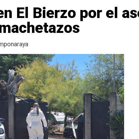
 El Bierzo por el as
 machetazos
amponaraya