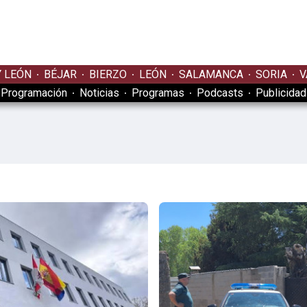
Y LEÓN
BÉJAR
BIERZO
LEÓN
SALAMANCA
SORIA
V
Programación
Noticias
Programas
Podcasts
Publicidad