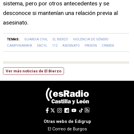
sistema, pero por otros antecedentes y se
desconoce si mantenían una relación previa al
asesinato.
TEMAS:
GUARDIA CIVIL
EL BIERZO
VIOLENCIA DE GÉNERO
CAMPONARAYA
SACYL
112
ASESINATO
PRISIÓN
CRIMEN
Ver más noticias de El Bierzo
Otras webs de Edigrup
El Correo de Burgos