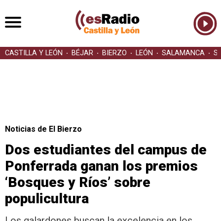
CASTILLA Y LEÓN
BÉJAR
BIERZO
LEÓN
SALAMANCA
S
Noticias de El Bierzo
Dos estudiantes del campus de
Ponferrada ganan los premios
‘Bosques y Ríos’ sobre
populicultura
Los galardones buscan la excelencia en los