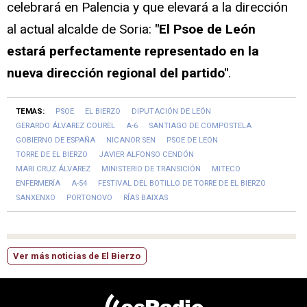
celebrará en Palencia y que elevará a la dirección
al actual alcalde de Soria:
"El Psoe de León
estará perfectamente representado en la
nueva dirección regional del partido"
.
TEMAS:
PSOE
EL BIERZO
DIPUTACIÓN DE LEÓN
GERARDO ÁLVAREZ COUREL
A-6
SANTIAGO DE COMPOSTELA
GOBIERNO DE ESPAÑA
NICANOR SEN
PSOE DE LEÓN
TORRE DE EL BIERZO
JAVIER ALFONSO CENDÓN
MARI CRUZ ÁLVAREZ
MINISTERIO DE TRANSICIÓN
MITECO
ENFERMERÍA
A-54
FESTIVAL DEL BOTILLO DE TORRE DE EL BIERZO
SANXENXO
PORTONOVO
RÍAS BAIXAS
Ver más noticias de El Bierzo