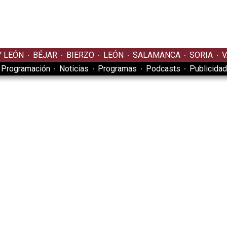
Y LEÓN
BÉJAR
BIERZO
LEÓN
SALAMANCA
SORIA
V
Programación
Noticias
Programas
Podcasts
Publicidad