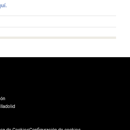
uí.
eón
lladolid
tica de Cookies
Configuración de cookies