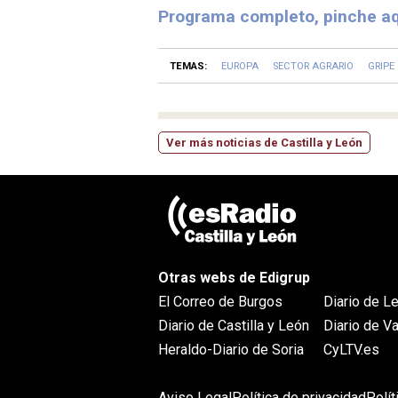
Programa completo, pinche aq
TEMAS:
EUROPA
SECTOR AGRARIO
GRIPE
Ver más noticias de Castilla y León
Otras webs de Edigrup
El Correo de Burgos
Diario de L
Diario de Castilla y León
Diario de Va
Heraldo-Diario de Soria
CyLTV.es
Aviso Legal
Política de privacidad
Polí