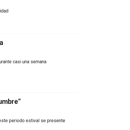
sidad
la
durante casi una semana
dumbre”
ste periodo estival se presente