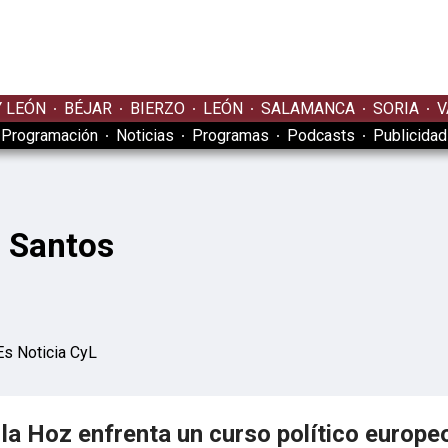
Y LEÓN
BÉJAR
BIERZO
LEÓN
SALAMANCA
SORIA
V
Programación
Noticias
Programas
Podcasts
Publicidad
 Santos
Es Noticia CyL
 la Hoz enfrenta un curso político europe