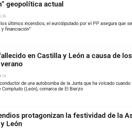
n” geopolítica actual
6:26
 los últimos incendios, el eurodiputado por el PP asegura que s
y financiación”
fallecido en Castilla y León a causa de lo
 verano
9:16
l conductor de una autobomba de la Junta que ha volcado cuando 
 Compludo (León), comarca de El Bierzo
endios protagonizan la festividad de la A
a y León