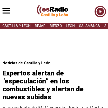
CASTILLA Y LEÓN
BÉJAR
BIERZO
LEÓN
SALAMANCA
S
Noticias de Castilla y León
Expertos alertan de
"especulación” en los
combustibles y alertan de
nuevas subidas
El presidente de MLC Energía, José Luis Martín,