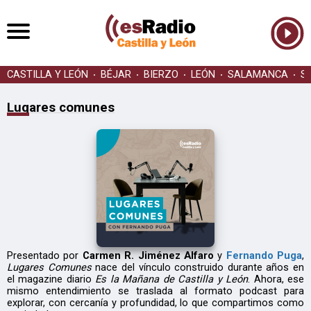
CASTILLA Y LEÓN
BÉJAR
BIERZO
LEÓN
SALAMANCA
S
Lugares comunes
Presentado por
Carmen R. Jiménez Alfaro
y
Fernando Puga
,
Lugares Comunes
nace del vínculo construido durante años en
el magazine diario
Es la Mañana de Castilla y León
. Ahora, ese
mismo entendimiento se traslada al formato podcast para
explorar, con cercanía y profundidad, lo que compartimos como