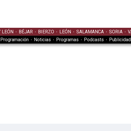
Y LEÓN
BÉJAR
BIERZO
LEÓN
SALAMANCA
SORIA
V
Programación
Noticias
Programas
Podcasts
Publicidad