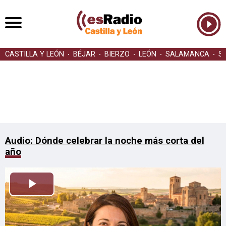
CASTILLA Y LEÓN
BÉJAR
BIERZO
LEÓN
SALAMANCA
S
Audio: Dónde celebrar la noche más corta del
año
Reproducir