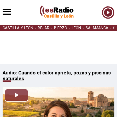
CASTILLA Y LEÓN
BÉJAR
BIERZO
LEÓN
SALAMANCA
S
Audio: Cuando el calor aprieta, pozas y piscinas
naturales
Reproducir