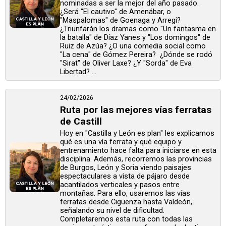
nominadas a ser la mejor del año pasado.
¿Será "El cautivo" de Amenábar, o
"Maspalomas" de Goenaga y Arregi?
¿Triunfarán los dramas como "Un fantasma en
la batalla" de Díaz Yanes y "Los domingos" de
Ruiz de Azúa? ¿O una comedia social como
"La cena" de Gómez Pereira? ¿Dónde se rodó
"Sirat" de Oliver Laxe? ¿Y "Sorda" de Eva
Libertad? ...
24/02/2026
Ruta por las mejores vías ferratas
de Castill
Hoy en "Castilla y León es plan" les explicamos
qué es una vía ferrata y qué equipo y
entrenamiento hace falta para iniciarse en esta
disciplina. Además, recorremos las provincias
de Burgos, León y Soria viendo paisajes
espectaculares a vista de pájaro desde
acantilados verticales y pasos entre
montañas. Para ello, usaremos las vías
ferratas desde Cigüenza hasta Valdeón,
señalando su nivel de dificultad.
Completaremos esta ruta con todas las