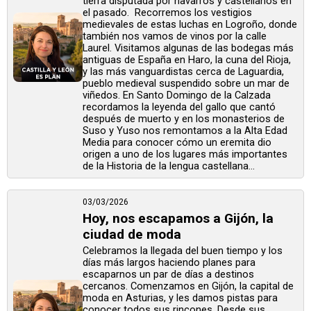
tierra disputada por navarros y castellanos en
el pasado. Recorremos los vestigios
medievales de estas luchas en Logroño, donde
también nos vamos de vinos por la calle
Laurel. Visitamos algunas de las bodegas más
antiguas de España en Haro, la cuna del Rioja,
y las más vanguardistas cerca de Laguardia,
pueblo medieval suspendido sobre un mar de
viñedos. En Santo Domingo de la Calzada
recordamos la leyenda del gallo que cantó
después de muerto y en los monasterios de
Suso y Yuso nos remontamos a la Alta Edad
Media para conocer cómo un eremita dio
origen a uno de los lugares más importantes
de la Historia de la lengua castellana...
03/03/2026
Hoy, nos escapamos a Gijón, la
ciudad de moda
Celebramos la llegada del buen tiempo y los
días más largos haciendo planes para
escaparnos un par de días a destinos
cercanos. Comenzamos en Gijón, la capital de
moda en Asturias, y les damos pistas para
conocer todos sus rincones. Desde sus