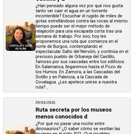
¿Han pensado alguna vez por qué nos gusta
tanto ver caer el agua en un torrente
incontenible? Escuchar el rugido de miles de
gotas estrellándose contra las rocas al mismo
tiempo puede ser el mejor método de
relajación para una escapada corta tras una
semana de trabajo. Por eso, hoy les
proponemos una ruta que comienza en el
norte de Burgos, contemplando el
espectacular Salto del Nervión, y continúa en el
precioso pueblo de Orbaneja del Castillo,
famoso por sus cascadas entre los edificios.
En Salamanca, llegaremos hasta el Pozo de
los Humos. En Zamora, a las Cascadas del
Sotillo y en Palencia, a la Cascada de
Covalagua. ¿Les apetece unirse a nuestra
ruta?...
09/03/2026
Ruta secreta por los museos
menos conocidos d
¿Por qué no pasar una noche entre
dinosaurios? ¿O saber cómo se vestían las
mujeres en el siglo XV? ¿Qué muebles