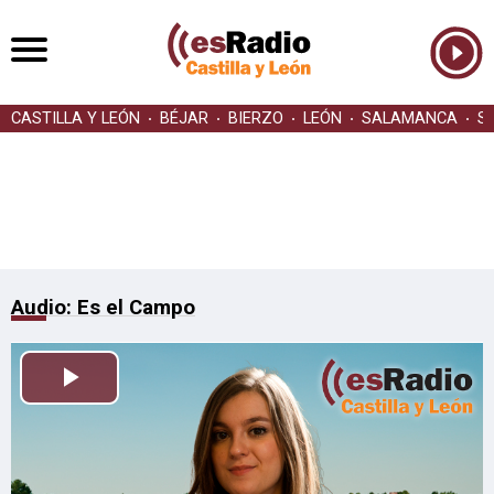
CASTILLA Y LEÓN
BÉJAR
BIERZO
LEÓN
SALAMANCA
S
Audio: Es el Campo
Reproducir