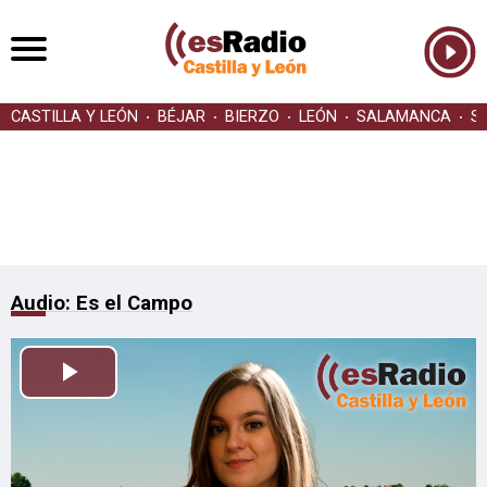
CASTILLA Y LEÓN
BÉJAR
BIERZO
LEÓN
SALAMANCA
S
Audio: Es el Campo
Reproducir