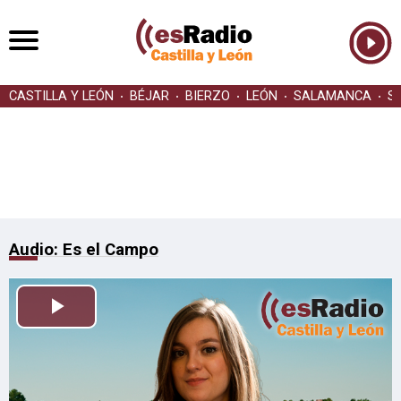
CASTILLA Y LEÓN
BÉJAR
BIERZO
LEÓN
SALAMANCA
S
Audio: Es el Campo
Reproducir