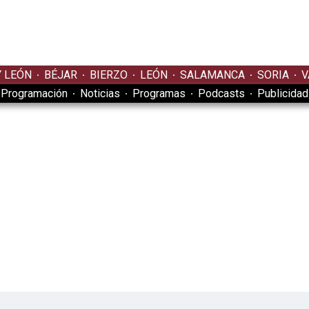
Y LEÓN
BÉJAR
BIERZO
LEÓN
SALAMANCA
SORIA
V
Programación
Noticias
Programas
Podcasts
Publicidad