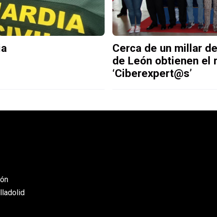
ia
Cerca de un millar d
de León obtienen el
‘Ciberexpert@s’
eón
lladolid