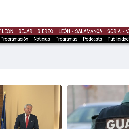
Y LEÓN
BÉJAR
BIERZO
LEÓN
SALAMANCA
SORIA
V
Programación
Noticias
Programas
Podcasts
Publicidad