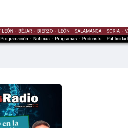
Y LEÓN
BÉJAR
BIERZO
LEÓN
SALAMANCA
SORIA
V
Programación
Noticias
Programas
Podcasts
Publicidad