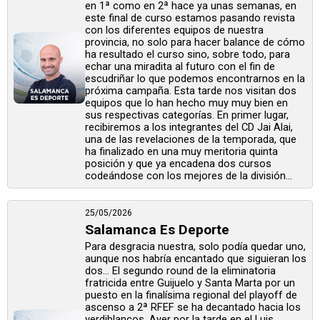
en 1ª como en 2ª hace ya unas semanas, en
este final de curso estamos pasando revista
con los diferentes equipos de nuestra
provincia, no solo para hacer balance de cómo
ha resultado el curso sino, sobre todo, para
echar una miradita al futuro con el fin de
escudriñar lo que podemos encontrarnos en la
próxima campaña. Esta tarde nos visitan dos
equipos que lo han hecho muy muy bien en
sus respectivas categorías. En primer lugar,
recibiremos a los integrantes del CD Jai Alai,
una de las revelaciones de la temporada, que
ha finalizado en una muy meritoria quinta
posición y que ya encadena dos cursos
codeándose con los mejores de la división...
25/05/2026
Salamanca Es Deporte
Para desgracia nuestra, solo podía quedar uno,
aunque nos habría encantado que siguieran los
dos… El segundo round de la eliminatoria
fratricida entre Guijuelo y Santa Marta por un
puesto en la finalísima regional del playoff de
ascenso a 2ª RFEF se ha decantado hacia los
verdiblancos. Ayer por la tarde en el Luis