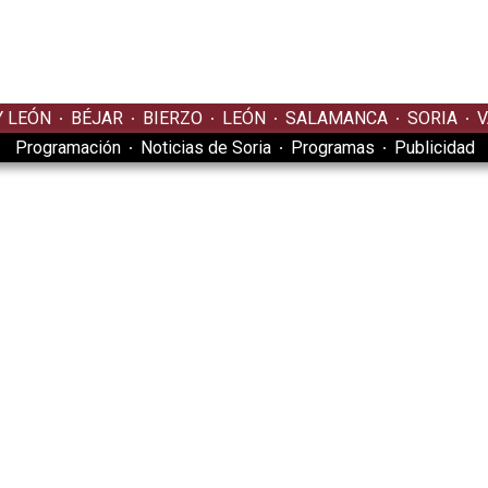
Y LEÓN
BÉJAR
BIERZO
LEÓN
SALAMANCA
SORIA
V
Programación
Noticias de Soria
Programas
Publicidad