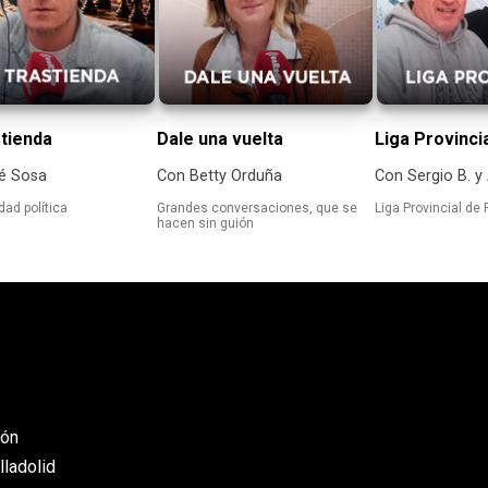
tienda
Dale una vuelta
Liga Provinci
é Sosa
Con Betty Orduña
Con Sergio B. y
dad política
Grandes conversaciones, que se
Liga Provincial de 
hacen sin guión
eón
lladolid