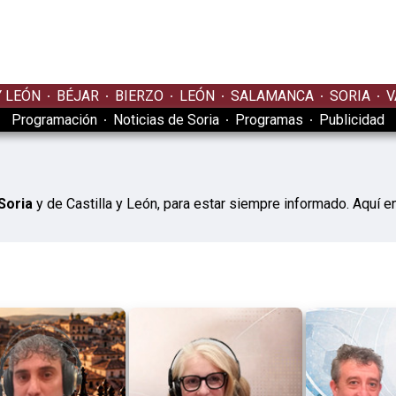
Y LEÓN
BÉJAR
BIERZO
LEÓN
SALAMANCA
SORIA
V
Programación
Noticias de Soria
Programas
Publicidad
Soria
y de Castilla y León, para estar siempre informado. Aquí e