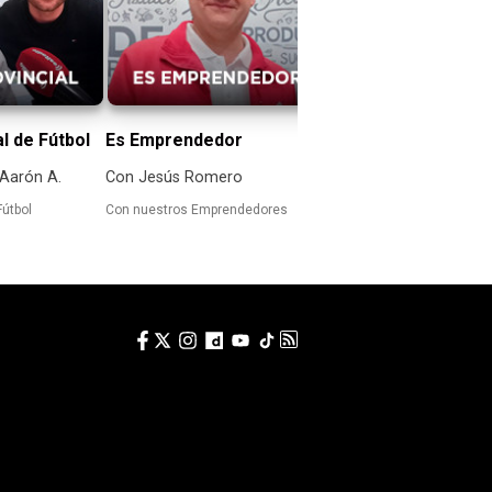
al de Fútbol
Es Emprendedor
Partidos del Numan
 Aarón A.
Con Jesús Romero
Con Raúl A. y Aaron Ay
Fútbol
Con nuestros Emprendedores
Las retransmisiones del 